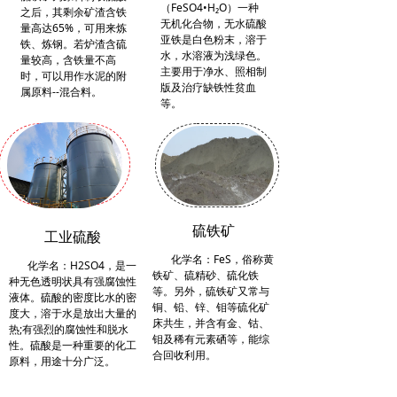
（FeSO4•H₂O）一种
之后，其剩余矿渣含铁
无机化合物，无水
硫酸
量高达65%，可用来炼
亚铁是白色粉末，溶于
铁、炼钢。若炉渣含硫
水，水溶液为浅绿色。
量较高，含铁量不高
主要用于净水、照相制
时，可以用作水泥的附
版及治疗缺铁性
贫血
属原料--混合料。
等。
硫铁矿
工业硫酸
化学名：FeS，俗称黄
化学名：H2SO4，是一
铁矿、硫精砂、硫化铁
种无色透明状具有强腐蚀性
等。另外，硫铁矿又常与
液体。硫酸的密度比水的密
铜、铅、锌、钼等硫化矿
度大，溶于水是放出大量的
床共生，并含有金、钴、
热;有强烈的腐蚀性和脱水
钼及稀有元素硒等，能综
性。硫酸是一种重要的化工
合回收利用。
原料，用途十分广泛。