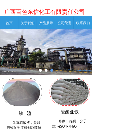
广西百色东信化工有限责任公司
首页
关于我们
产品展示
公司荣誉
联系我们
硫酸亚铁
铁 渣
俗称：
绿矾
，
分子
又称硫酸渣，是以
式
FeSO4•7H₂O
硫铁矿为原料制取硫酸